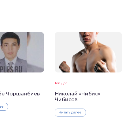
Топ Дог
е Чоршанбиев
Николай «Чибис»
Чибисов
ее
Читать далее