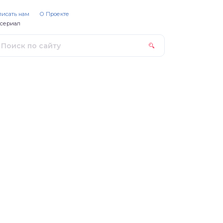
писать нам
О Проекте
ссериал