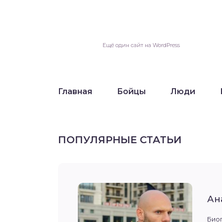
Ещё один сайт на WordPress
Главная
Бойцы
Люди
ПОПУЛЯРНЫЕ СТАТЬИ
Ан
Ма
Ти
Па
Hy
Га
Эм
Ре
Ни
Чо
Био