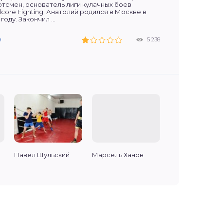
тсмен, основатель лиги кулачных боев
core Fighting. Анатолий родился в Москве в
 году. Закончил ...
и
ог
кор
кор
1 871
1 822
1 649
1 398
и
ог
ог
рубрики
моушены
ог
3 223
2 517
1 353
1 921
5 238
1 979
Павел Шульский
Марсель Ханов
Hype Fighting
Championship